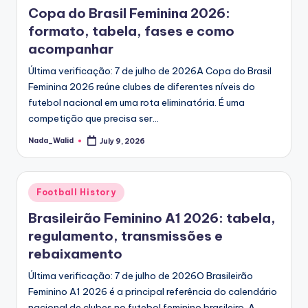
Copa do Brasil Feminina 2026:
formato, tabela, fases e como
acompanhar
Última verificação: 7 de julho de 2026A Copa do Brasil
Feminina 2026 reúne clubes de diferentes níveis do
futebol nacional em uma rota eliminatória. É uma
competição que precisa ser…
Nada_Walid
July 9, 2026
Posted
by
Posted
Football History
in
Brasileirão Feminino A1 2026: tabela,
regulamento, transmissões e
rebaixamento
Última verificação: 7 de julho de 2026O Brasileirão
Feminino A1 2026 é a principal referência do calendário
nacional de clubes no futebol feminino brasileiro. A