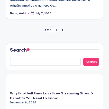
edição ampliou o número de…
Nada_Walid
July 7, 2026
Posted
by
Posts
1
2
3
…
7
NEXT
PAGE
pagination
Search
Search
Why Football Fans Love Free Streaming Sites: 5
Benefits You Need to Know
December 8, 2024