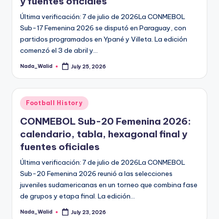
y fuentes oficiales
and
u
Última verificación: 7 de julio de 2026La CONMEBOL
insights
i
Sub-17 Femenina 2026 se disputó en Paraguay, con
about
partidos programados en Ypané y Villeta. La edición
streaming
d
comenzó el 3 de abril y…
platforms.
e
The
Nada_Walid
July 25, 2026
Posted
site
by
does
not
Posted
Football History
host
in
or
CONMEBOL Sub-20 Femenina 2026:
provide
calendario, tabla, hexagonal final y
live
fuentes oficiales
streaming,
Última verificación: 7 de julio de 2026La CONMEBOL
it
Sub-20 Femenina 2026 reunió a las selecciones
only
juveniles sudamericanas en un torneo que combina fase
serves
de grupos y etapa final. La edición…
as
an
Nada_Walid
July 23, 2026
Posted