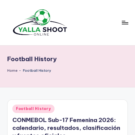
Skip
to
content
y
Yalla
Shoot
a
Guide
Football History
ll
is
a
a
Home
-
Football History
sports
s
news
h
platform
that
o
provides
Posted
Football History
o
football
in
updates,
CONMEBOL Sub-17 Femenina 2026:
t
match
calendario, resultados, clasificación
g
schedules,