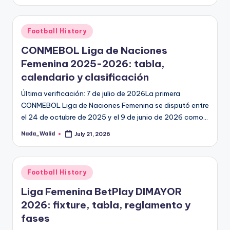
informational
by
guide
for
Posted
Football History
football
in
fans.
CONMEBOL Liga de Naciones
Femenina 2025-2026: tabla,
calendario y clasificación
Última verificación: 7 de julio de 2026La primera
CONMEBOL Liga de Naciones Femenina se disputó entre
el 24 de octubre de 2025 y el 9 de junio de 2026 como…
Nada_Walid
July 21, 2026
Posted
by
Posted
Football History
in
Liga Femenina BetPlay DIMAYOR
2026: fixture, tabla, reglamento y
fases