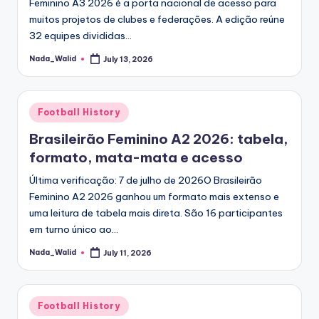
Feminino A3 2026 é a porta nacional de acesso para
muitos projetos de clubes e federações. A edição reúne
32 equipes divididas…
Nada_Walid
July 13, 2026
Posted
by
Posted
Football History
in
Brasileirão Feminino A2 2026: tabela,
formato, mata-mata e acesso
Última verificação: 7 de julho de 2026O Brasileirão
Feminino A2 2026 ganhou um formato mais extenso e
uma leitura de tabela mais direta. São 16 participantes
em turno único ao…
Nada_Walid
July 11, 2026
Posted
by
Posted
Football History
in