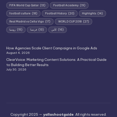
FIFA World Cup Qatar
(13)
Football Academy
(19)
football culture
(18)
Football History
(20)
Highlights
(14)
Real Madrid vs Celta Vigo
(17)
WORLD CUP 2018
(27)
روسيا
(15)
فرنسا
(13)
كأس
(16)
How Agencies Scale Client Campaigns in Google Ads
August 4, 2026
ClearVoice: Marketing Content Solutions: A Practical Guide
to Building Better Results
July 30, 2026
Copyright 2025 —
yallashootguide
. All rights reserved.